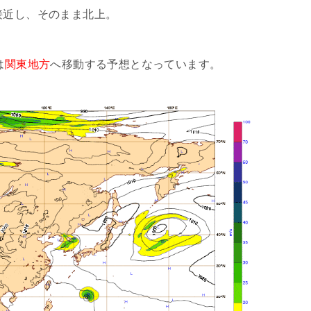
接近し、そのまま北上。
は
関東地方
へ移動する予想となっています。