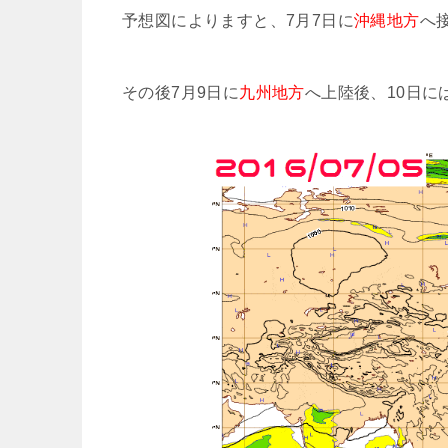
予想図によりますと、7月7日に
沖縄地方
へ
その後7月9日に
九州地方
へ上陸後、10日に