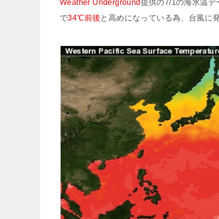
Weather Underground
提供の7/1の海水温
で
34℃前後
と高めになっている為、台風に