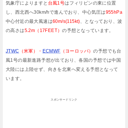
気象庁によりますと
台風1号
はフィリピンの東に位置
し、西北西へ30km/hで進んでおり、中心気圧は
955hPa
中心付近の最大風速は
60m/s(115kt)
、となっており、波
の高さは
5.2m（17FEET）
の予想となっています。
JTWC
（米軍）・
ECMWF
（ヨーロッパ）
の予想でも台
風1号の最新進路予想が出ており、各国の予想では中国
大陸には上陸せず、向きを北東へ変える予想となって
います。
スポンサードリンク