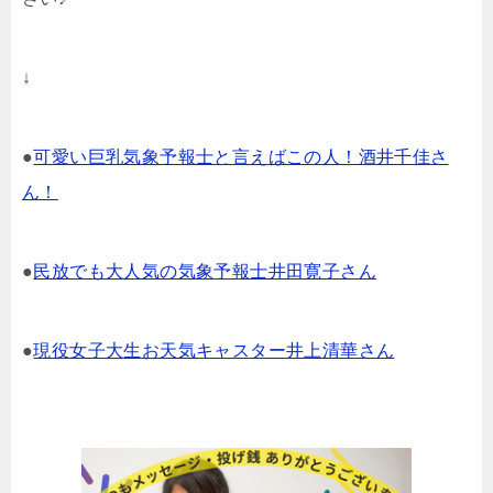
↓
●
可愛い巨乳気象予報士と言えばこの人！酒井千佳さ
ん！
●
民放でも大人気の気象予報士井田寛子さん
●
現役女子大生お天気キャスター井上清華さん