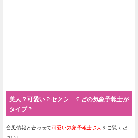
美人？可愛い？セクシー？どの気象予報士が
タイプ？
台風情報と合わせて
可愛い気象予報士さん
をご覧くだ
さい♪