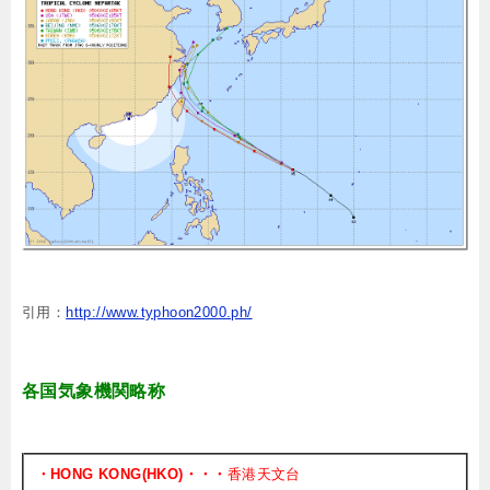
引用：
http://www.typhoon2000.ph/
各国気象機関略称
・HONG KONG(HKO)・・・
香港天文台