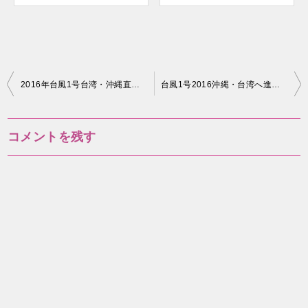
投
2016年台風1号台湾・沖縄直撃か？米軍、ヨーロッパ予想最新進路は #6
台風1号2016沖縄・台湾へ進行中！米軍、ヨーロッパ予想進路 #8
稿
ナ
コメントを残す
ビ
ゲ
ー
シ
ョ
ン