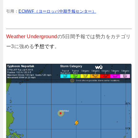
引用：
ECMWF（ヨーロッパ中期予報センター）
Weather Underground
の5日間予報では勢力をカテゴリ
ー3に強める
予想
です
。