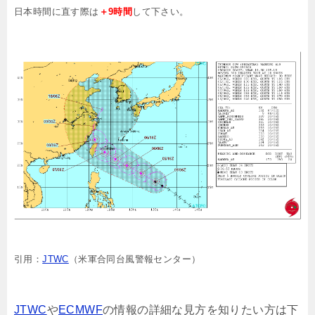
日本時間に直す際は
＋9時間
して下さい。
引用：
JTWC
（米軍合同台風警報センター）
JTWC
や
ECMWF
の情報の詳細な見方を知りたい方は下