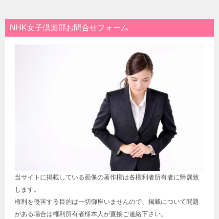
NHK女子倶楽部お問合せフォーム
当サイトに掲載している画像の著作権は各権利者所有者に帰属致
します。
権利を侵害する目的は一切御座いませんので、掲載について問題
がある場合は権利所有者様本人が直接ご連絡下さい。