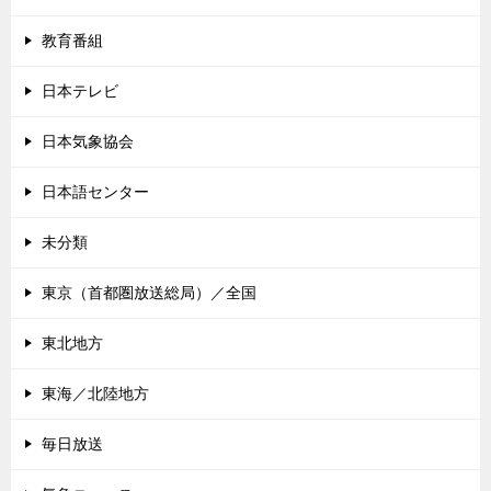
教育番組
日本テレビ
日本気象協会
日本語センター
未分類
東京（首都圏放送総局）／全国
東北地方
東海／北陸地方
毎日放送