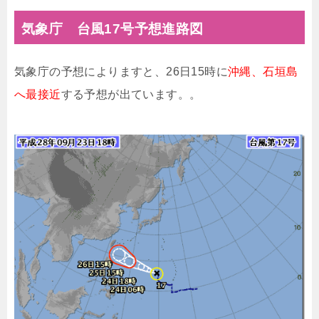
気象庁 台風17号予想進路図
気象庁の予想によりますと、26日15時に
沖縄、石垣島
へ最接近
する予想が出ています。。