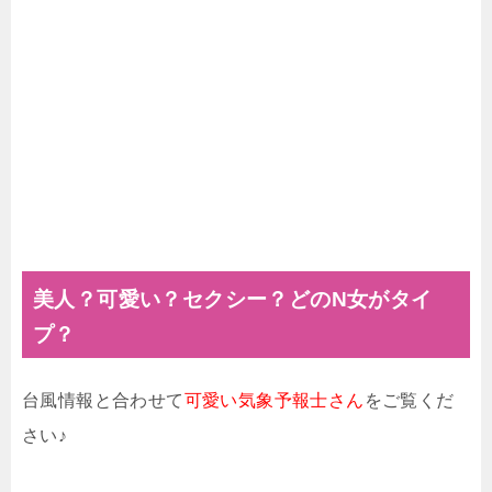
美人？可愛い？セクシー？どのN女がタイ
プ？
台風情報と合わせて
可愛い気象予報士さん
をご覧くだ
さい♪