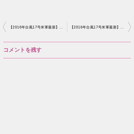
投
【2016年台風17号米軍最新】たまごが沖縄へ接近か #17_6
【2016年台風17号米軍最新】沖縄・石垣島への影響は？ #17_8
稿
ナ
コメントを残す
ビ
ゲ
ー
シ
ョ
ン