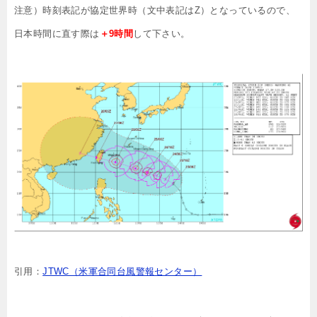
注意）時刻表記が協定世界時（文中表記はZ）となっているので、
日本時間に直す際は
＋9時間
して下さい。
引用：
JTWC（米軍合同台風警報センター）