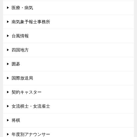
医療・病気
南気象予報士事務所
台風情報
四国地方
囲碁
国際放送局
契約キャスター
女流棋士・女流雀士
将棋
年度別アナウンサー