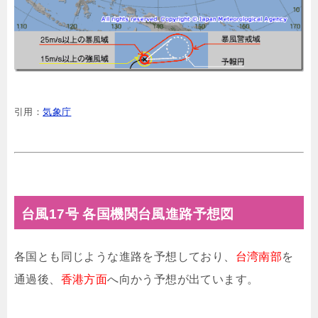
引用：
気象庁
台風17号 各国機関台風進路予想図
各国とも同じような進路を予想しており、
台湾南部
を
通過後、
香港方面
へ向かう予想が出ています。