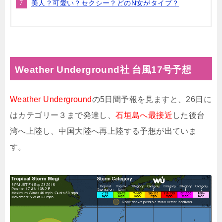
美人？可愛い？セクシー？どのN女がタイプ？
Weather Underground社 台風17号予想
Weather Underground
の5日間予報を見ますと、26日に
はカテゴリー３まで発達し、
石垣島へ最接近
した後台
湾へ上陸し、中国大陸へ再上陸する予想が出ていま
す。