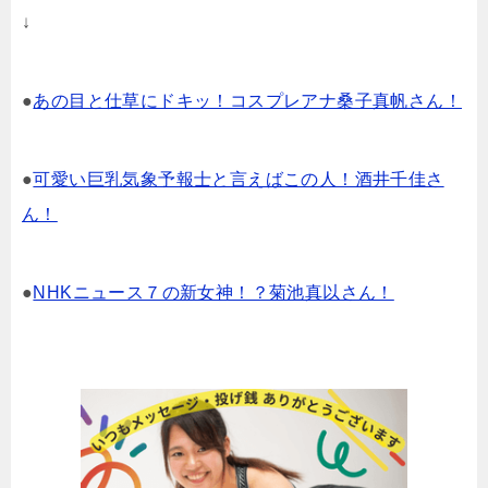
↓
●
あの目と仕草にドキッ！コスプレアナ桑子真帆さん！
●
可愛い巨乳気象予報士と言えばこの人！酒井千佳さ
ん！
●
NHKニュース７の新女神！？菊池真以さん！