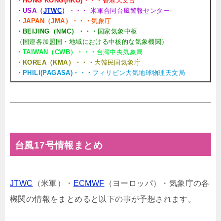
・HONG KONG(HKO)・・・
香港天文台
・USA（
JTWC
）
・・・ 米軍合同台風警報センター
・JAPAN（JMA）・・・
気象庁
・BEIJING（NMC）・・・
国家気象中枢
（国連各加盟国・地域における中核的な気象機関）
・TAIWAN（CWB）・・・
台湾中央気象局
・KOREA（KMA）・・・
大韓民国気象庁
・PHILI(PAGASA)・・・
フィリピン大気地球物理天文局
台風17号情報まとめ
JTWC
（米軍）・
ECMWF
（ヨーロッパ）・気象庁の各
機関の情報をまとめると以下の事が予想されます。