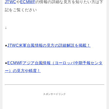
JTWC
や
ECMWF
の情報の詳細な見方を知りたい方は下
記をご覧ください
↓
●
JTWC米軍台風情報の見方の詳細解説を掲載！
●
ECMWFアジア台風情報（ヨーロッパ中期予報センタ
ー）の見方や精度！
スポンサードリンク