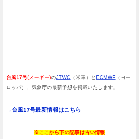
台風17号
(メーギー)
の
JTWC
（米軍）と
ECMWF
（ヨー
ロッパ）、気象庁の最新予想を掲載いたします。
→台風17号最新情報はこちら
※ここから下の記事は
古い情報