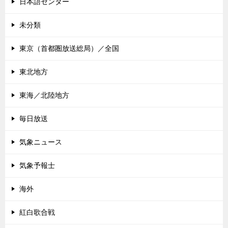
日本語センター
未分類
東京（首都圏放送総局）／全国
東北地方
東海／北陸地方
毎日放送
気象ニュース
気象予報士
海外
紅白歌合戦