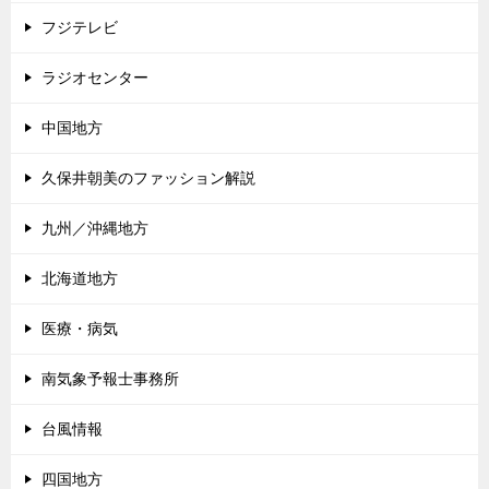
フジテレビ
ラジオセンター
中国地方
久保井朝美のファッション解説
九州／沖縄地方
北海道地方
医療・病気
南気象予報士事務所
台風情報
四国地方