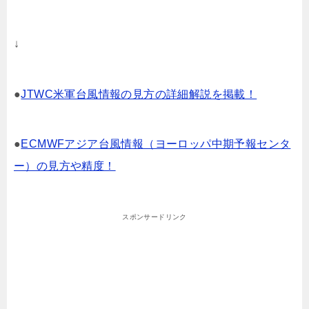
↓
●
JTWC米軍台風情報の見方の詳細解説を掲載！
●
ECMWFアジア台風情報（ヨーロッパ中期予報センタ
ー）の見方や精度！
スポンサードリンク