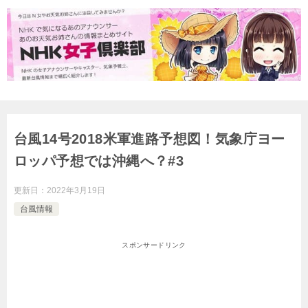
台風14号2018米軍進路予想図！気象庁ヨー
ロッパ予想では沖縄へ？#3
更新日：
2022年3月19日
台風情報
スポンサードリンク