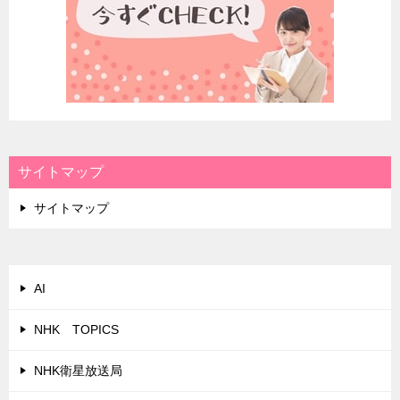
サイトマップ
サイトマップ
AI
NHK TOPICS
NHK衛星放送局