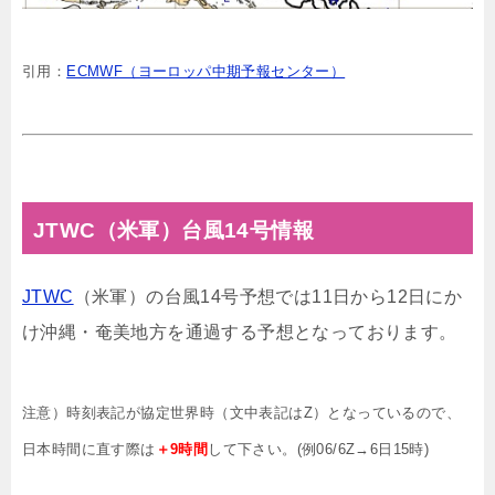
引用：
ECMWF（ヨーロッパ中期予報センター）
JTWC（米軍）台風14号情報
JTWC
（米軍）の台風14号予想では11日から12日にか
け沖縄・奄美地方を通過する予想となっております。
注意）時刻表記が協定世界時（文中表記はZ）となっているので、
日本時間に直す際は
＋9時間
して下さい。(例06/6Z→6日15時)