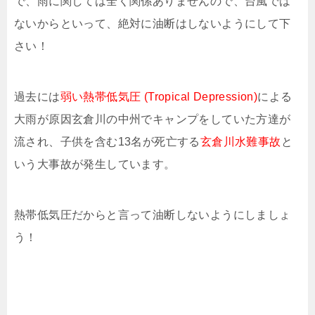
で、雨に関しては全く関係ありませんので、台風では
ないからといって、絶対に油断はしないようにして下
さい！
過去には
弱い熱帯低気圧 (Tropical Depression)
による
大雨が原因玄倉川の中州でキャンプをしていた方達が
流され、子供を含む13名が死亡する
玄倉川水難事故
と
いう大事故が発生しています。
熱帯低気圧だからと言って油断しないようにしましょ
う！