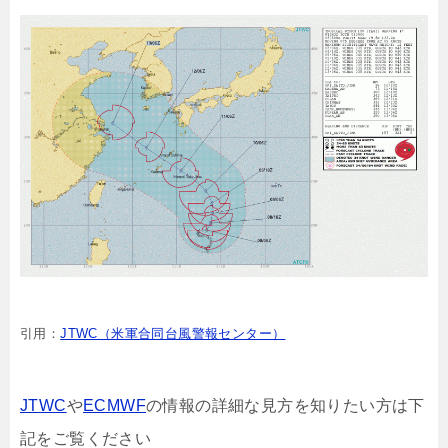
引用：
JTWC（米軍合同台風警報センター）
JTWC
や
ECMWF
の情報の詳細な見方を知りたい方は下
記をご覧ください