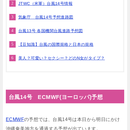
JTWC（米軍）台風14号情報
気象庁 台風14号予想進路図
台風13号 各国機関台風進路予想図
【豆知識】台風の国際規格と日本の規格
美人？可愛い？セクシー？どのN女がタイプ？
台風14号 ECMWF(ヨーロッパ)予想
ECMWF
の予想では、台風14号は本日から明日にかけ
沖縄奄美地方を通過する予想が出ています。