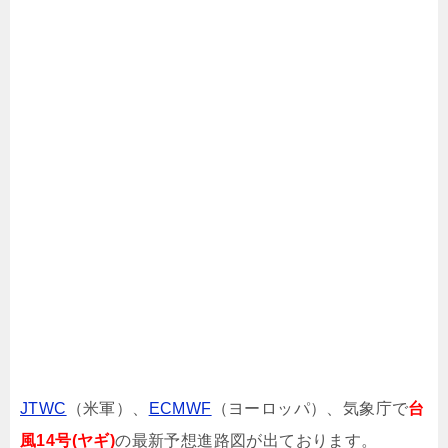
JTWC
（米軍）、
ECMWF
（ヨーロッパ）、気象庁で
台
風14号(ヤギ)
の最新予想進路図が出ております。