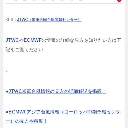
引用：
JTWC（米軍合同台風警報センター）
JTWC
や
ECMWF
の情報の詳細な見方を知りたい方は下
記をご覧ください
↓
●
JTWC米軍台風情報の見方の詳細解説を掲載！
●
ECMWFアジア台風情報（ヨーロッパ中期予報センタ
ー）の見方や精度！