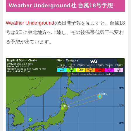
Weather Underground社 台風18号予想
Weather Underground
の5日間予報を見ますと、台風18
号は6日に東北地方へ上陸し、その後温帯低気圧へ変わ
る予想が出ています。