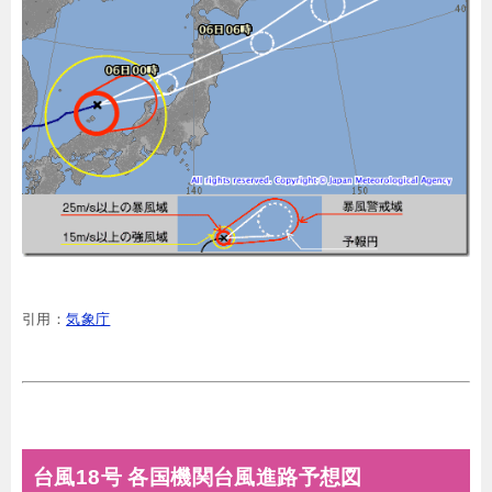
引用：
気象庁
台風18号 各国機関台風進路予想図