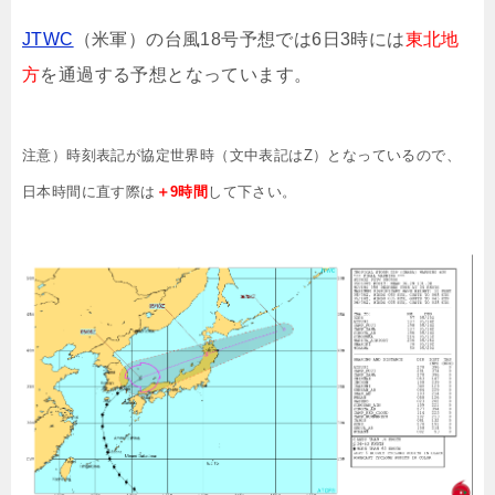
JTWC
（米軍）の台風18号予想では6日3時には
東北地
方
を通過する予想となっています。
注意）時刻表記が協定世界時（文中表記はZ）となっているので、
日本時間に直す際は
＋9時間
して下さい。