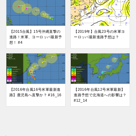
【2015台風】15号沖縄直撃の
【2019年】台風23号の米軍ヨ
進路！米軍、ヨーロッパ最新予
ーロッパ最新進路予想は？
想！ #4
【2016年台風16号米軍最新進
【2016年台風12号米軍最新】
路】鹿児島へ直撃か？ #16_16
進路予想で北海道への影響は？
#12_14