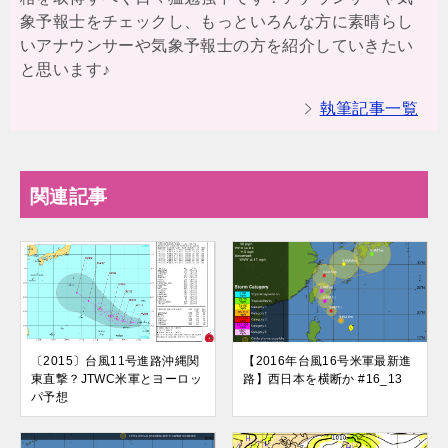
象予報士をチェックし、もっといろんな方に素晴らし
いアナウンサーや気象予報士の方を紹介していきたい
と思います♪
執筆記事一覧
関連記事
〔2015〕台風11号進路沖縄関
【2016年台風16号米軍最新進
東直撃？JTWC米軍とヨーロッ
路】西日本を横断か #16_13
パ予想