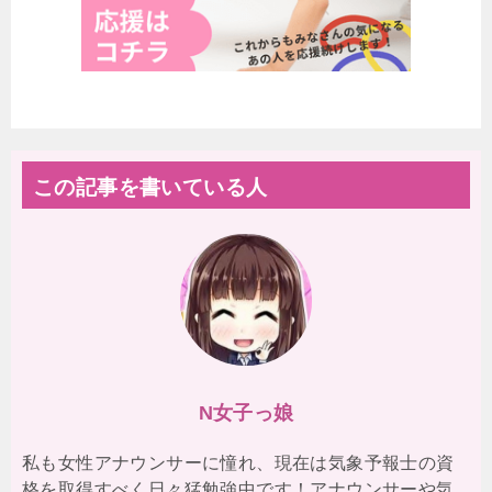
この記事を書いている人
N女子っ娘
私も女性アナウンサーに憧れ、現在は気象予報士の資
格を取得すべく日々猛勉強中です！アナウンサーや気