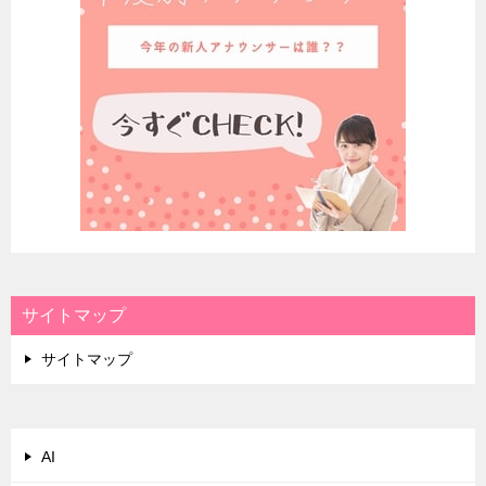
サイトマップ
サイトマップ
AI