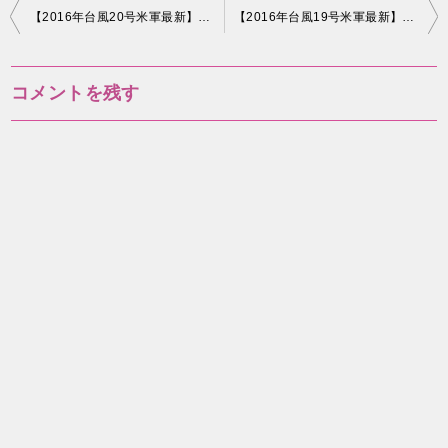
投
【2016年台風20号米軍最新】アメリカ、ヨーロッパ予想でたまご発生！ #20_3
【2016年台風19号米軍最新】アメリカ予想で香港へ？ #19_6
稿
ナ
コメントを残す
ビ
ゲ
ー
シ
ョ
ン