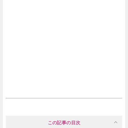
この記事の目次