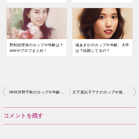
野村絵理奈のカップや年齢は？
城あすかのカップや年齢、大学
wikiやプロフまとめ！
は？結婚してるの？
投
NHK河野千秋のカップや年齢は？結婚や離婚の噂や大学まとめ！
久下真以子アナのカップや彼氏は大谷翔平？
稿
ナ
コメントを残す
ビ
ゲ