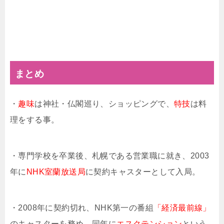
まとめ
・
趣味
は神社・仏閣巡り、ショッピングで、
特技
は料
理をする事。
・専門学校を卒業後、札幌である営業職に就き、2003
年に
NHK室蘭放送局
に契約キャスターとして入局。
・2008年に契約切れ、NHK第一の番組
「経済最前線」
のキャスターを務め、同年に
エスクテンション
という