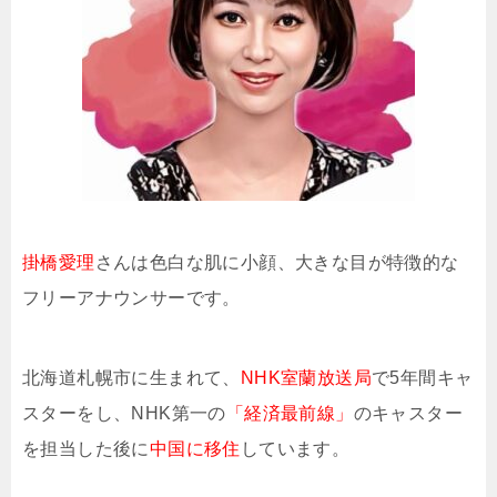
掛橋愛理
さんは色白な肌に小顔、大きな目が特徴的な
フリーアナウンサーです。
北海道札幌市に生まれて、
NHK室蘭放送局
で5年間キャ
スターをし、NHK第一の
「経済最前線」
のキャスター
を担当した後に
中国に移住
しています。