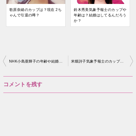
歌原奈緒のカップは？現在 2ち
鈴木秀美気象予報士のカップや
ゃんで引退の噂？
年齢は？結婚はしてるんだろう
か？
投
NHK小島亜輝子の年齢や結婚は？現在子供はいるの？
米畑詩子気象予報士のカップや年齢は？弁護士と結婚？
稿
ナ
コメントを残す
ビ
ゲ
ー
シ
ョ