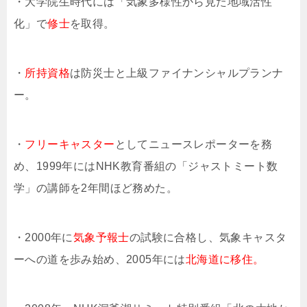
・大学院生時代には「気象多様性から見た地域活性
化」で
修士
を取得。
・
所持資格
は防災士と上級ファイナンシャルプランナ
ー。
・
フリーキャスター
としてニュースレポーターを務
め、1999年にはNHK教育番組の「ジャストミート数
学」の講師を2年間ほど務めた。
・2000年に
気象予報士
の試験に合格し、気象キャスタ
ーへの道を歩み始め、2005年には
北海道に移住。