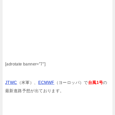
[adrotate banner=”7″]
JTWC
（米軍）、
ECMWF
（ヨーロッパ）で
台風1号
の
最新進路予想が出ております。