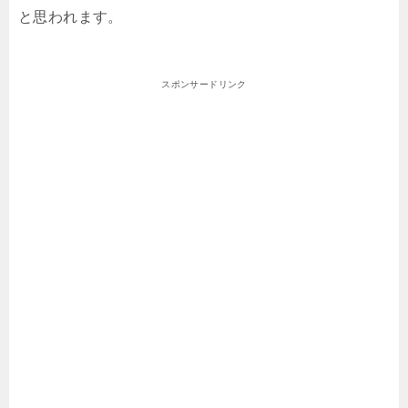
と思われます。
スポンサードリンク