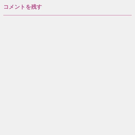
ナ
コメントを残す
ビ
ゲ
ー
シ
ョ
ン