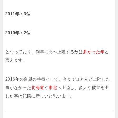
2011年：3個
2010年：2個
となっており、例年に比べ上陸する数は
多かった年
と
言えます。
2016年の台風の特徴として、今までほとんど上陸した
事がなかった
北海道
や
東北
へ上陸し、多大な被害を出
した事は記憶に新しいと思います。