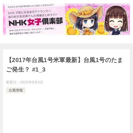
【2017年台風1号米軍最新】台風1号のたま
ご発生？ #1_3
更新日：
2022年9月4日
台風情報