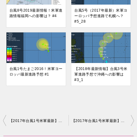
台風8号2019最新情報！米軍進
台風5号（2017年最新）米軍ヨ
路情報福岡への影響は？ #4
ーロッパ予想進路で札幌へ？
#5_28
台風1号たまご2016！米軍ヨー
【2018年最新情報】台風3号米
ロッパ最新進路予想 #1
軍進路予想で沖縄への影響は
#3_1
投
【2017年台風1号米軍最新】今年初の台風？ #1_2
【2017年台風1号米軍最新】たまご発生で沖縄へ？ #1_4
稿