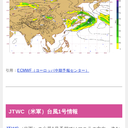
引用：
ECMWF（ヨーロッパ中期予報センター）
JTWC（米軍）台風1号情報