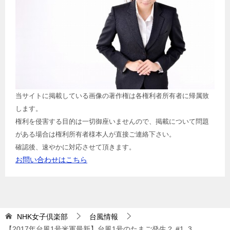
当サイトに掲載している画像の著作権は各権利者所有者に帰属致
します。
権利を侵害する目的は一切御座いませんので、掲載について問題
がある場合は権利所有者様本人が直接ご連絡下さい。
確認後、速やかに対応させて頂きます。
お問い合わせはこちら
NHK女子倶楽部
台風情報
【2017年台風1号米軍最新】台風1号のたまご発生？ #1_3