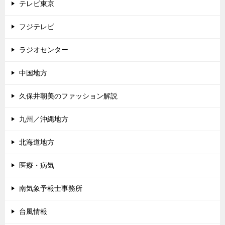
テレビ東京
フジテレビ
ラジオセンター
中国地方
久保井朝美のファッション解説
九州／沖縄地方
北海道地方
医療・病気
南気象予報士事務所
台風情報