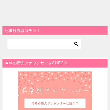
記事検索はコチラ！
今年の新人アナウンサーをCHECK!