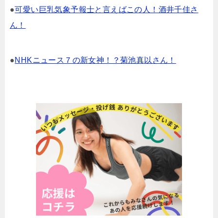
●
可愛い巨乳気象予報士と言えばこの人！酒井千佳さ
ん！
●
NHKニュース７の新女神！？菊池真以さん！