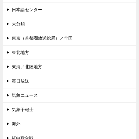
日本語センター
未分類
東京（首都圏放送総局）／全国
東北地方
東海／北陸地方
毎日放送
気象ニュース
気象予報士
海外
紅白歌合戦