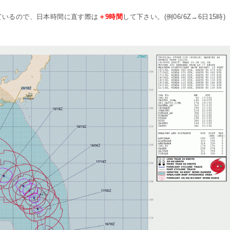
ているので、日本時間に直す際は
＋9時間
して下さい。(例06/6Z→6日15時)