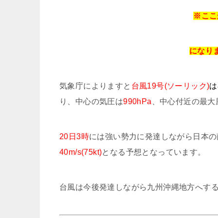
※ここ
に
なり
気象庁によりますと
台風19号(ソーリック)
は
り、中心の気圧は
990hPa
、中心付近の最大
20日3時
には強い勢力に発達しながら日本の
40m/s(75kt)
となる予想となっています。
台風は今後発達しながら九州沖縄地方へす