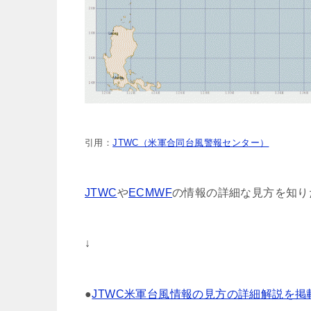
引用：
JTWC（米軍合同台風警報センター）
JTWC
や
ECMWF
の情報の詳細な見方を知り
↓
●
JTWC米軍台風情報の見方の詳細解説を掲