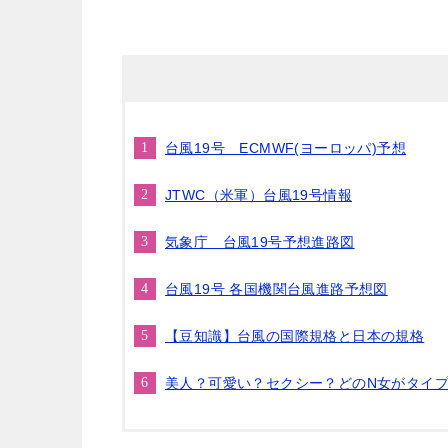
台風19号 ECMWF(ヨーロッパ)予想
JTWC（米軍）台風19号情報
気象庁 台風19号予想進路図
台風19号 各国機関台風進路予想図
【豆知識】台風の国際規格と日本の規格
美人？可愛い？セクシー？どのN女がタイ