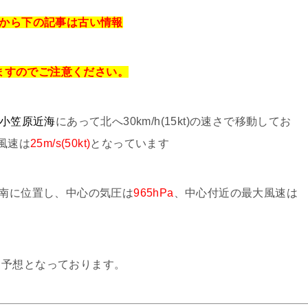
から下の記事は
古い情報
ますのでご注意ください。
小笠原近海
にあって北へ30km/h(15kt)の速さで移動してお
風速は
25m/s(50kt)
となっています
南に位置し、中心の気圧は
965hPa
、中心付近の最大風速は
る予想となっております。