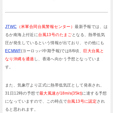
JTWC
（米軍合同台風警報センター）
最新予報では、は
るか南海上付近に
台風13号のたまご
となる、熱帯低気
圧が発生しているという情報が出ており、その他にも
ECMWF
(ヨーロッパ中期予報)では8/6頃、
巨大台風と
なり沖縄を通過
し、香港へ向かう予想となっていま
す。
また、気象庁より正式に熱帯低気圧として発表され、
31日12時の予想で
最大風速が18m/s(35kt)
に達する予想
になっていますので、この時点で
台風13号に認定
され
ると思われます。