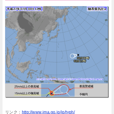
リンク：
http://www.jma.go.jp/jp/typh/