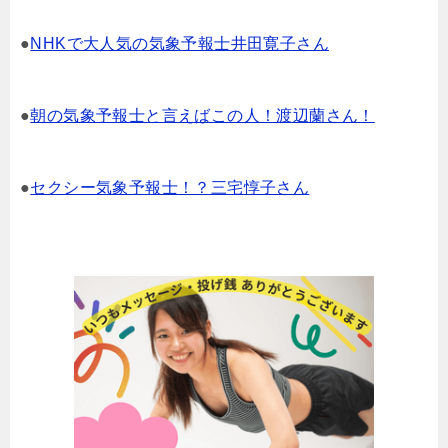
●
NHKで大人気の気象予報士井田寛子さん
●
朝の気象予報士と言えばこの人！渡辺蘭さん！
●
セクシー気象予報士！？三宅惇子さん