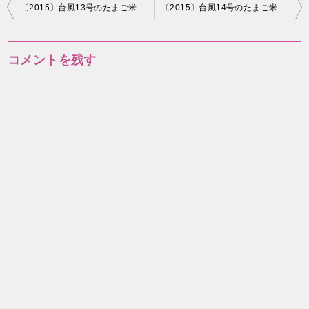
投
〔2015〕台風13号のたまご米軍JTWC、ヨーロッパ最新進路！関東影響は？
〔2015〕台風14号のたまご米軍、ヨーロッパ最新進路！関東直撃？
稿
ナ
コメントを残す
ビ
ゲ
ー
シ
ョ
ン