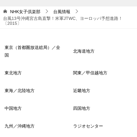
NHK女子倶楽部
台風情報
台風13号沖縄宮古島直撃！米軍JTWC、ヨーロッパ予想進路！
〔2015〕
東京（首都圏放送総局）／全
北海道地方
国
東北地方
関東／甲信越地方
東海／北陸地方
近畿地方
中国地方
四国地方
九州／沖縄地方
ラジオセンター