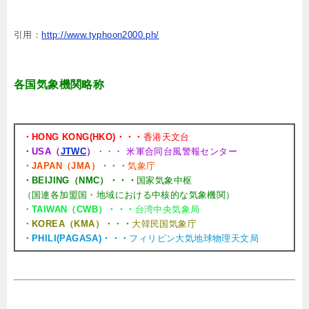
引用：
http://www.typhoon2000.ph/
各国気象機関略称
・HONG KONG(HKO)・・・
香港天文台
・USA（
JTWC
）
・・・ 米軍合同台風警報センター
・JAPAN（JMA）・・・
気象庁
・BEIJING（NMC）・・・
国家気象中枢
（国連各加盟国・地域における中核的な気象機関）
・TAIWAN（CWB）・・・
台湾中央気象局
・KOREA（KMA）・・・
大韓民国気象庁
・PHILI(PAGASA)・・・
フィリピン大気地球物理天文局