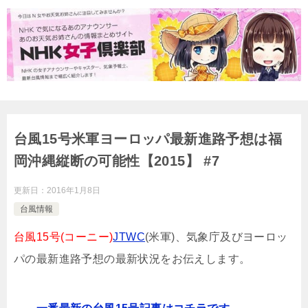
台風15号米軍ヨーロッパ最新進路予想は福
岡沖縄縦断の可能性【2015】 #7
更新日：
2016年1月8日
台風情報
台風15号(コーニー)
JTWC
(米軍)、気象庁及びヨーロッ
パの最新進路予想の最新状況をお伝えします。