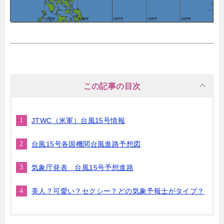
この記事の目次
JTWC（米軍）台風15号情報
台風15号各国機関台風進路予想図
気象庁発表 台風15号予想進路
美人？可愛い？セクシー？どの気象予報士がタイプ？