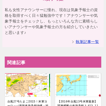
私も女性アナウンサーに憧れ、現在は気象予報士の資
格を取得すべく日々猛勉強中です！アナウンサーや気
象予報士をチェックし、もっといろんな方に素晴らし
いアナウンサーや気象予報士の方を紹介していきたい
と思います♪
執筆記事一覧
関連記事
台風27号たまご2015！米軍ヨ
【2016年台風13号米軍最新】
ーロッパ最新進路予想沖縄・福
関東横断の進路予想？ #13_11