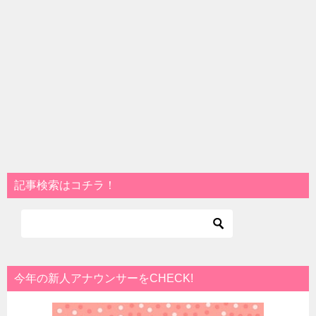
記事検索はコチラ！
今年の新人アナウンサーをCHECK!