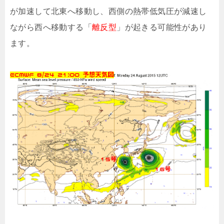
が加速して北東へ移動し、西側の熱帯低気圧が減速し
ながら西へ移動する「
離反型
」が起きる可能性があり
ます。