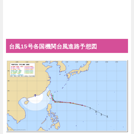
台風15号各国機関台風進路予想図