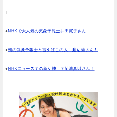
↓
●
NHKで大人気の気象予報士井田寛子さん
●
朝の気象予報士と言えばこの人！渡辺蘭さん！
●
NHKニュース７の新女神！？菊池真以さん！