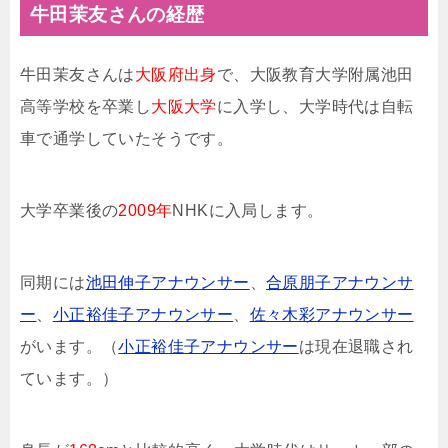
牛田茉友さんの経歴
牛田茉友さんは
大阪府出身
で、大阪教育大学附属池田
高等学校を卒業し
大阪大学
に入学し、大学時代は自転
車で通学していたそうです。
大学卒業後の
2009年
NHKに入局します。
同期には
池田伸子アナウンサー
、
合原朋子アナウンサ
ー
、
小正裕佳子アナウンサー
、
佐々木彩アナウンサー
がいます。（
小正裕佳子アナウンサー
は現在退職され
ています。）