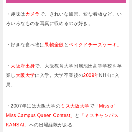
・趣味は
カメラ
で、きれいな風景、変な看板など、い
ろいろなものを写真に収めるのが好き。
・好きな食べ物は
果物全般
と
ベイクドチーズケーキ。
・
大阪府出身
で、大阪教育大学附属池田高等学校を卒
業し
大阪大学
に入学。大学卒業後の
2009年
NHKに入
局。
・2007年には大阪大学の
ミス大阪大学
で
「Miss of
Miss Campus Queen Contest」
と
「ミスキャンパス
KANSAI」
への出場経験がある。