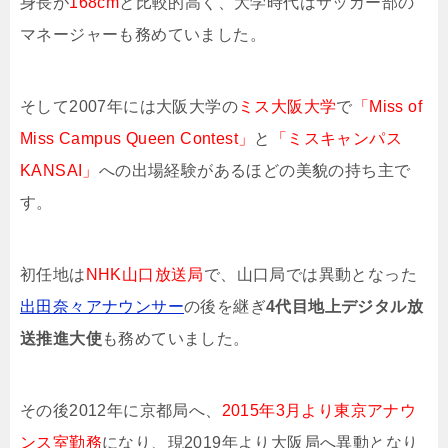
身長が
168cm
と比較的高く、大学時代はサッカー部の
マネージャーも務めていました。
そして2007年には大阪大学の
ミス大阪大学
で
「Miss of
Miss Campus Queen Contest」
と
「ミスキャンパス
KANSAI」
への出場経験があるほどの美貌の持ち主で
す。
初任地は
NHK山口放送局
で、山口局では異動となった
出田奈々アナウンサー
の後を継ぎ
4代目地上デジタル放
送推進大使
も務めていました。
その後2012年に京都局へ、
2015年3月より東京アナウ
ンス室勤務
になり、現2019年より大阪局へ異動となり