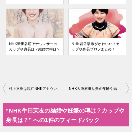
NHK新田谷萌アナウンサーの
NHK岩佐早希がかわいい！カ
カップや身長は？結婚の噂は？
ップや身長プロフまとめ！
投
村上文香は現在NHKアナウンサー！元NMBの大学や彼氏は？
NHK大阪石田鮎美の年齢や結婚は？wikiプロフまとめ！
稿
ナ
“NHK牛田茉友の結婚や妊娠の噂は？カップや
ビ
身長は？” への1件のフィードバック
ゲ