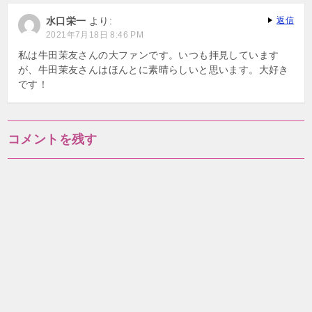
ー
水口栄一
より:
返信
シ
2021年7月18日 8:46 PM
ョ
私は牛田茉友さんの大ファンです。いつも拝見しています
が、牛田茉友さんはほんとに素晴らしいと思います。大好き
ン
です！
コメントを残す