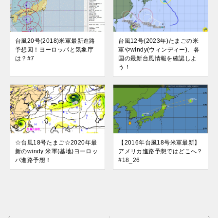
台風20号(2018)米軍最新進路
台風12号(2023年)たまごの米
予想図！ヨーロッパと気象庁
軍やwindy(ウィンディー)、各
は？#7
国の最新台風情報を確認しよ
う！
☆台風18号たまご☆2020年最
【2016年台風18号米軍最新】
新のwindy 米軍(基地)ヨーロッ
アメリカ進路予想ではどこへ？
パ進路予想！
#18_26