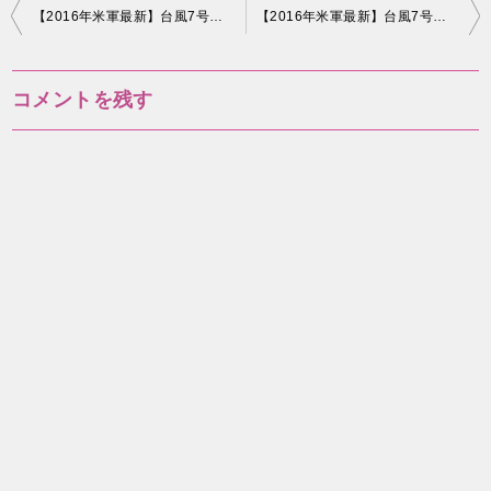
投
【2016年米軍最新】台風7号のたまごのヨーロッパ進路予想 #3
【2016年米軍最新】台風7号のたまごは沖縄や台湾に向かう？ #4
稿
ナ
コメントを残す
ビ
ゲ
ー
シ
ョ
ン