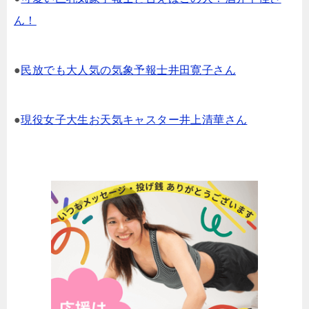
ん！
●
民放でも大人気の気象予報士井田寛子さん
●
現役女子大生お天気キャスター井上清華さん