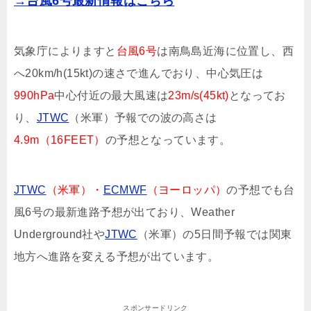
→台風6号最新情報はこちら
気象庁によりますと
台風6号
は南鳥島近海に位置し、西
へ20km/h(15kt)の速さで進んでおり、中心気圧は
990hPa
中心付近の最大風速は
23m/s(45kt)
となってお
り、
JTWC
（米軍）予報での波の高さは
4.9m（16FEET）
の予想となっています。
JTWC
（米軍）・
ECMWF
（ヨーロッパ）
の予想でも台
風6号の最新進路予想が出ており、Weather
Underground社や
JTWC
（米軍）の5日間予報では関東
地方へ進路を変える予想が出ています。
スポンサードリンク