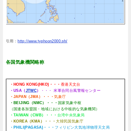
引用：
http://www.typhoon2000.ph/
各国気象機関略称
・HONG KONG(HKO)・・・
香港天文台
・USA（
JTWC
）
・・・ 米軍合同台風警報センター
・JAPAN（JMA）・・・
気象庁
・BEIJING（NMC）・・・
国家気象中枢
（国連各加盟国・地域における中核的な気象機関）
・TAIWAN（CWB）・・・
台湾中央気象局
・KOREA（KMA）・・・
大韓民国気象庁
・PHILI(PAGASA)・・・
フィリピン大気地球物理天文局