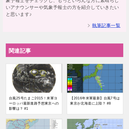
象予報士をチェックし、もっといろんな方に素晴らし
いアナウンサーや気象予報士の方を紹介していきたい
と思います♪
執筆記事一覧
関連記事
台風25号たまご2015！米軍ヨ
【2016年米軍最新】台風7号は
ーロッパ最新進路予想東京への
東京か北海道に上陸？ #8
影響は？ #1