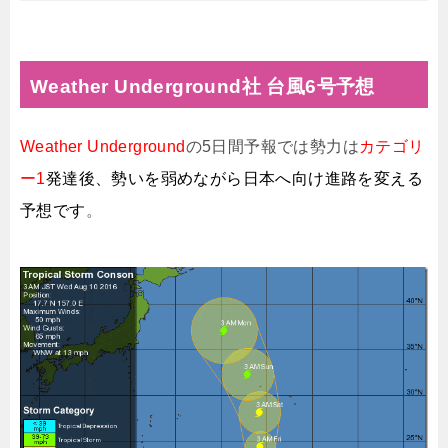
Weather Underground社 台風6号予想
Weather Underground
の5日間予報では勢力は
カテゴリ
ー1
発達後、勢いを弱めながら日本へ向け進路を変える
予想
です
。