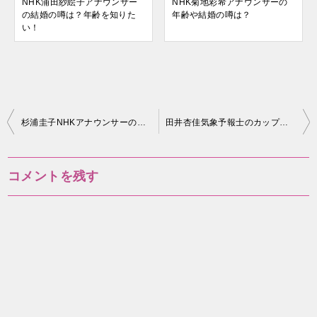
NHK浦田紗絵子アナウンサー
NHK菊地彩希アナウンサーの
の結婚の噂は？年齢を知りた
年齢や結婚の噂は？
い！
投
杉浦圭子NHKアナウンサーの夫や子供の情報は？身長等のプロフまとめ
田井杏佳気象予報士のカップや年齢、結婚は？経歴やプロフィールまとめ！
稿
ナ
コメントを残す
ビ
ゲ
ー
シ
ョ
ン