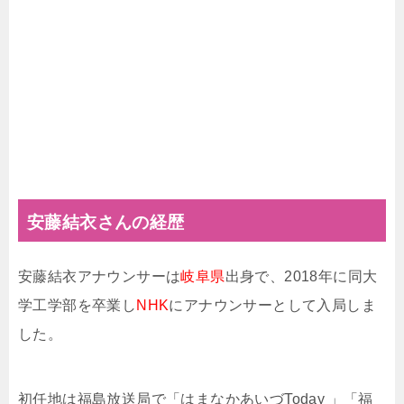
安藤結衣さんの経歴
安藤結衣アナウンサーは
岐阜県
出身で、2018年に同大
学工学部を卒業し
NHK
にアナウンサーとして入局しま
した。
初任地は福島放送局で「はまなかあいづToday 」「福