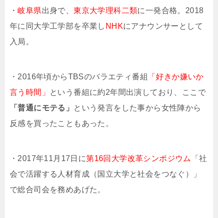
・
岐阜県
出身で、
東京大学理科二類
に一発合格。2018
年に同大学工学部を卒業し
NHK
にアナウンサーとして
入局。
・2016年頃からTBSのバラエティ番組
「好きか嫌いか
言う時間」
という番組に約2年間出演しており、ここで
「普通にモテる」
という発言をした事から女性陣から
反感を買ったこともあった。
・2017年11月17日に
第
16
回大学改革シンポジウム
「社
会で活躍する人材育成（国立大学と社会をつなぐ）」
で総合司会を務めあげた。