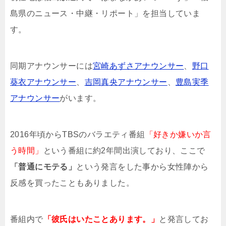
島県のニュース・中継・リポート」を担当していま
す。
同期アナウンサーには
宮崎あずさアナウンサー
、
野口
葵衣アナウンサー
、
吉岡真央アナウンサー
、
豊島実季
アナウンサー
がいます。
2016年頃からTBSのバラエティ番組
「好きか嫌いか言
う時間」
という番組に約2年間出演しており、ここで
「普通にモテる」
という発言をした事から女性陣から
反感を買ったこともありました。
番組内で
「彼氏はいたことあります。」
と発言してお