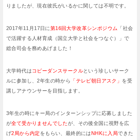
りましたが、現在彼氏がいるかに関しては不明です。
2017年11月17日に
第
16
回大学改革シンポジウム
「社会
で活躍する人材育成（国立大学と社会をつなぐ）」で
総合司会を務めあげました！
大学時代は
コピーダンスサークル
という珍しいサーク
ルに参加し、2年生の時から
「テレビ朝日アスク」
を受
講しアナウンサーを目指します。
3年生の時にキー局のインターンシップに応募しました
が
全て受かりませんでした
が、その後全国に視野を広
げ
2局から内定
をもらい、最終的には
NHKに入局
できた