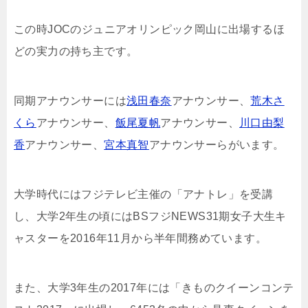
この時JOCのジュニアオリンピック岡山に出場するほ
どの実力の持ち主です。
同期アナウンサーには
浅田春奈
アナウンサー、
荒木さ
くら
アナウンサー、
飯尾夏帆
アナウンサー、
川口由梨
香
アナウンサー、
宮本真智
アナウンサーらがいます。
大学時代にはフジテレビ主催の「アナトレ」を受講
し、大学2年生の頃にはBSフジNEWS31期女子大生キ
ャスターを2016年11月から半年間務めています。
また、大学3年生の2017年には「きものクイーンコンテ