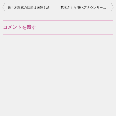
投
佐々木理恵の旦那は医師？結婚や子供の情報はある？
荒木さくらNHKアナウンサーの大学や経歴は？彼氏やカップを知りたい！
稿
ナ
コメントを残す
ビ
ゲ
ー
シ
ョ
ン