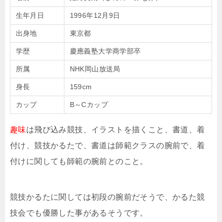
生年月日
1996年12月9日
出身地
東京都
学歴
慶應義塾大学商学部卒
所属
NHK岡山放送局
身長
159cm
カップ
B～Cカップ
趣味
は飛び込み競技、イラストを描くこと、書道、着
付け、競技かるたで、書道は師範クラスの腕前で、着
付けに関しても師範の腕前とのこと。
競技かるたに関しては初段の腕前だそうで、かるた競
技会でも優勝した事があるそうです。