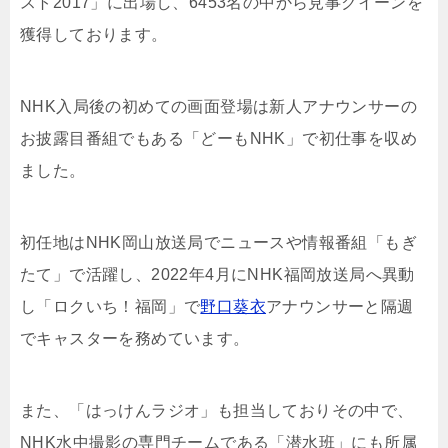
スト2017」に出場し、6453名の中から見事クイーンを
獲得しております。
NHK入局後の初めての画面登場は新人アナウンサーの
お披露目番組でもある「どーもNHK」で初仕事を収め
ました。
初任地はNHK岡山放送局でニュースや情報番組「もぎ
たて」で活躍し、2022年4月にNHK福岡放送局へ異動
し「ロクいち！福岡」で
野口葵衣
アナウンサーと隔週
でキャスターを務めています。
また、「はっけんラジオ」も担当しておりその中で、
NHK水中撮影の専門チームである「潜水班」にも所属