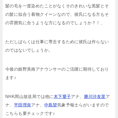
髪の毛を一度染めたことがなくそのきれいな黒髪とそ
の髪に似合う着物クイーンなので、彼氏になる方もそ
の雰囲気に合うような方になるのでしょうか？！、
ただしばらくは仕事に専念するために彼氏は作らない
のではないでしょうか。
今後の姫野美南アナウンサーのご活躍に期待しており
ます♪
NHK岡山放送局では他に
木下愛子
アナ、
勝川沙友里
ア
ナ、
平田理奈
アナ、
中島望
気象予報士らがいますので
こちらも要チェックです♪