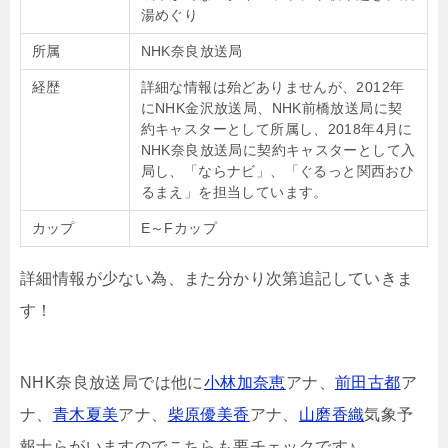
湯めぐり
所属
NHK奈良放送局
経歴
詳細な情報は殆どありませんが、2012年
にNHK金沢放送局、NHK前橋放送局に契
約キャスターとして所属し、2018年4月に
NHK奈良放送局に契約キャスターとして入
局し、
「ならナビ」、「ぐるっと関西おひ
るまえ」
を担当しています。
カップ
E～Fカップ
詳細情報が少ない為、また分かり次第追記していきま
す！
NHK奈良放送局では他に
小林加奈恵
アナ、
前田古都
ア
ナ、
青木夏美
アナ、
柴原優美香
アナ、
山磨香織
気象予
報士らがいますのでこちらも要チェックです♪