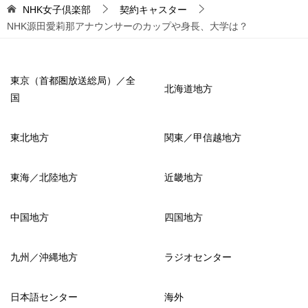
NHK女子倶楽部
契約キャスター
NHK源田愛莉那アナウンサーのカップや身長、大学は？
東京（首都圏放送総局）／全
北海道地方
国
東北地方
関東／甲信越地方
東海／北陸地方
近畿地方
中国地方
四国地方
九州／沖縄地方
ラジオセンター
日本語センター
海外