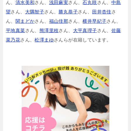
ん、
清水美和
さん、
浅田麻実
さん、
石丸咲
さん、
中島
望
さん、
大隅智子
さん、
勝丸恭子
さん、
田井杏佳
さ
ん、
関まどか
さん、
福山佳那
さん、
横井早紀子
さん、
平地真菜
さん、
熊澤里枝
さん、
大平真理子
さん、
佐藤
菜乃花
さん、
松澤まゆ
さんらが在籍しています。