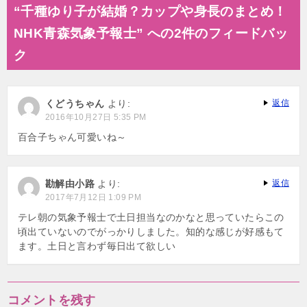
ナ
“千種ゆり子が結婚？カップや身長のまとめ！
ビ
NHK青森気象予報士” への2件のフィードバッ
ゲ
ク
ー
シ
くどうちゃん
より:
返信
ョ
2016年10月27日 5:35 PM
ン
百合子ちゃん可愛いね～
勘解由小路
より:
返信
2017年7月12日 1:09 PM
テレ朝の気象予報士で土日担当なのかなと思っていたらこの
頃出ていないのでがっかりしました。知的な感じが好感もて
ます。土日と言わず毎日出て欲しい
コメントを残す