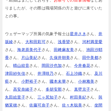
・結婚はまだしておらず、
お祭りでの目撃情報
などあ
りましたが、その際は職場関係の方と遊びに来ていた
との事。
ウェザーマップ所属の気象予報士は
星井さき
さん、
井
坂綾
さん、
大和田彩可
さん、
浅香望
さん、
河村満里愛
さん、
海老原美代子
さん、
田﨑麻友美
さん、
池田沙耶
香
さん、
片山美紀
さん、
久保井朝美
さん、
田中美都
さ
ん、
晴山紋音
さん、
岡田沙也加
さん、
今井春花
さん、
津田紗矢佳
さん、
井澤咲乃
さん、
石上沙織
さん、
及川
藍
さん、
小野裕子
さん、
國本未華
さん、
小林雅美
さ
ん、
高安奈緒子
さん、
多胡安那
さん、
真壁京子
さん、
丸田絵里子
さん、
三ヶ尻知子
さん、
村田美紀
さん、
與
猶茉穂
さん、
佐藤可奈子
さん、
佐々木聡美
さん、
坐間