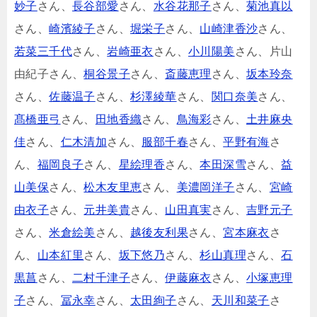
妙子
さん、
長谷部愛
さん、
水谷花那子
さん、
菊池真以
さん、
崎濱綾子
さん、
堀栄子
さん、
山崎津香沙
さん、
若菜三千代
さん、
岩崎亜衣
さん、
小川陽美
さん、片山
由紀子さん、
桐谷景子
さん、
斎藤恵理
さん、
坂本玲奈
さん、
佐藤温子
さん、
杉澤綾華
さん、
関口奈美
さん、
髙橋亜弓
さん、
田地香織
さん、
鳥海彩
さん、
土井麻央
佳
さん、
仁木清加
さん、
服部千春
さん、
平野有海
さ
ん、
福岡良子
さん、
星絵理香
さん、
本田深雪
さん、
益
山美保
さん、
松木友里恵
さん、
美濃岡洋子
さん、
宮崎
由衣子
さん、
元井美貴
さん、
山田真実
さん、
吉野元子
さん、
米倉絵美
さん、
越後友利果
さん、
宮本麻衣
さ
ん、
山本紅里
さん、
坂下悠乃
さん、
杉山真理
さん、
石
黒菖
さん、
二村千津子
さん、
伊藤麻衣
さん、
小塚恵理
子
さん、
冨永幸
さん、
太田絢子
さん、
天川和菜子
さ