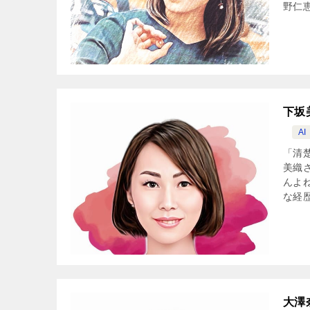
野仁恵
下坂
AI
「清
美織
んよ
な経歴
大澤