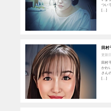
ついて
[…]
田村
更新
田村
かわ
さんの
[…]