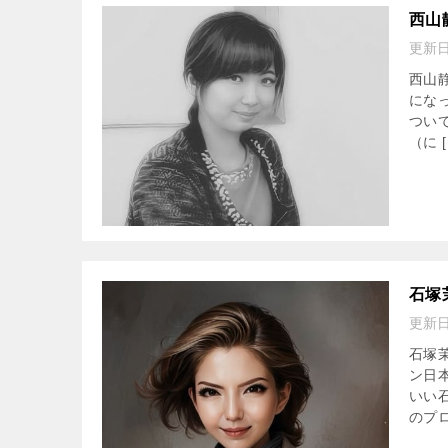
西山
更新
西山
にな
つい
（に [
石塚
更新
石塚
ン日
いい
のプロ