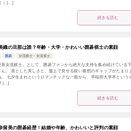
（ […]
続きを読む
美織の旦那は誰？年齢・大学・かわいい囲碁棋士の素顔
囲碁
女流棋士・女流雀士
楚系女流棋士」として、囲碁ファンから絶大な支持を集め続けている
さん。 凛とした美しさと、盤上で見せる鋭い着想のギャップがたまり
ね。 七夕生まれというロマンチックな一面から、早稲田大学卒という
 […]
続きを読む
奈留美の囲碁経歴！結婚や年齢、かわいいと評判の素顔