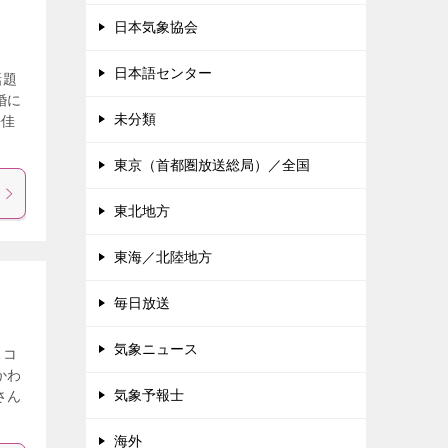
日本気象協会
日本語センター
話題
婚に
未分類
静佳
東京（首都圏放送総局）／全国
東北地方
東海／北陸地方
毎日放送
気象ニュース
スコ
かわ
気象予報士
さん
海外