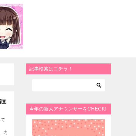
記事検索はコチラ！
調査
今年の新人アナウンサーをCHECK!
れて
ま
、内