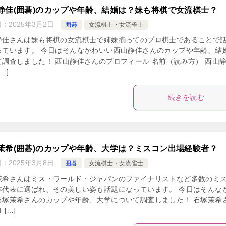
静佳(囲碁)のカップや年齢、結婚は？妹も将棋で女流棋士？
日：
2025年3月2日
囲碁
女流棋士・女流雀士
静佳さんは妹も将棋の女流棋士で姉妹揃ってのプロ棋士であることで
っています。 今日はそんなかわいい西山静佳さんのカップや年齢、結
て調査しました！ 西山静佳さんのプロフィール 名前（読み方） 西山
…]
続きを読む
茉希(囲碁)のカップや年齢、大学は？ミスコン出場経験者？
日：
2025年3月8日
囲碁
女流棋士・女流雀士
茉希さんはミス・ワールド・ジャパンのファイナリストなど多数のミ
本代表に選ばれ、その美しい姿も話題になっています。 今日はそんな
石塚茉希さんのカップや年齢、大学について調査しました！ 石塚茉希
 […]