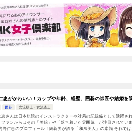
仁恵がかわいい！カップや年齢、経歴、囲碁の師匠や結婚を
囲碁
女流棋士・女流雀士
仁恵さんは日本棋院のインストラクターや対局の記録係として活躍さ
、ファンからはその「美貌」や「落ち着いた雰囲気」が注目されてい
 内野仁恵のプロフィール！囲碁界が誇る「和風美人」の素顔 それでは