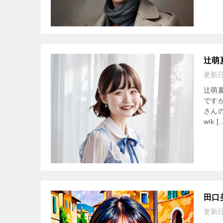
辻萌
更新
辻萌
です
さん
wik [
田口
更新