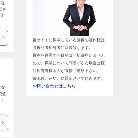
んな
星さ
日
当サイトに掲載している画像の著作権は
各権利者所有者に帰属致します。
権利を侵害する目的は一切御座いません
ので、掲載について問題がある場合は権
利所有者様本人が直接ご連絡下さい。
確認後、速やかに対応させて頂きます。
お問い合わせはこちら
にな
調査
（