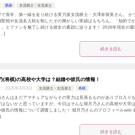
囲碁
女流棋士・女流雀士
界で長年、第一線を走り続ける実力派女流棋士・大澤奈留美さん。 か
鶴聖戦や女流名入戦を制したその輝かしい実績はもちろん、「知的で
！」とファンを魅了し続ける彼女の素顔に迫ります！ 2026年現在の最
…]
続きを読む
乃(将棋)の高校や大学は？結婚や彼氏の情報！
日：
2025年3月2日
女流棋士・女流雀士
将棋
乃さんはまだアマチュアながらその実力は見張るものがありプロ入り
ではないかと思っていますが、今日はそんな堀月乃さんの高校や大学
や彼氏の情報について調査しました！ 堀月乃さんのプロフィールwiki 
]
続きを読む