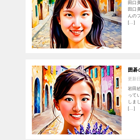
田口
田口
んのプ
[…]
囲碁
更新
岩田
って
しまし
[…]