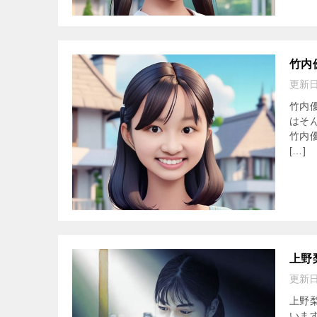
竹内
更新
竹内
はそ
竹内優
[…]
上野
更新
上野
いま