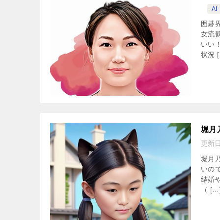
AI
囲碁
女流
いい
状況 [
堀月
更新
堀月
いの
結婚
（ […