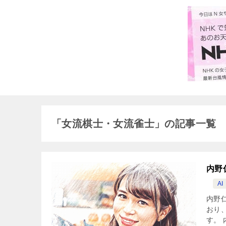
「女流棋士・女流雀士」の記事一覧
内野
AI
内野
おり
す。