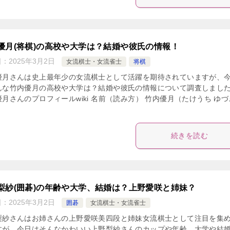
優月(将棋)の高校や大学は？結婚や彼氏の情報！
日：
2025年3月2日
女流棋士・女流雀士
将棋
優月さんは史上最年少の女流棋士として活躍を期待されていますが、
んな竹内優月の高校や大学は？結婚や彼氏の情報について調査しまし
月さんのプロフィールwiki 名前（読み方） 竹内優月（たけうち ゆづ
続きを読む
梨紗(囲碁)の年齢や大学、結婚は？上野愛咲と姉妹？
日：
2025年3月2日
囲碁
女流棋士・女流雀士
梨紗さんはお姉さんの上野愛咲美四段と姉妹女流棋士として注目を集
すが、今日はそんなかわいい上野梨紗さんのカップや年齢、大学や結