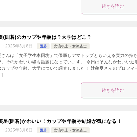
続きを読む
夏(囲碁)のカップや年齢は？大学はどこ？
日：
2025年3月8日
囲碁
女流棋士・女流雀士
夏さんは「女子学生本因坊」で優勝しアマトップともいえる実力の持
が、そのかわいい姿も話題になっています。 今日はそんなかわいい辻
のカップや年齢、大学について調査しました！ 辻萌夏さんのプロフィ
…]
続きを読む
美星(囲碁)かわいい！カップや年齢や結婚が気になる！
日：
2025年3月8日
囲碁
女流棋士・女流雀士