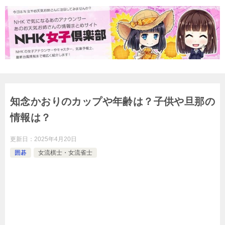
知念かおりのカップや年齢は？子供や旦那の
情報は？
更新日：
2025年4月20日
囲碁
女流棋士・女流雀士