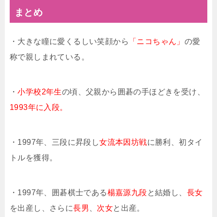
まとめ
・大きな瞳に愛くるしい笑顔から
「ニコちゃん」
の愛
称で親しまれている。
・
小学校2年生
の頃、父親から囲碁の手ほどきを受け、
1993年に入段。
・1997年、三段に昇段し
女流本因坊戦
に勝利、初タイ
トルを獲得。
・1997年、囲碁棋士である
楊嘉源九段
と結婚し、
長女
を出産し、さらに
長男
、
次女
と出産。