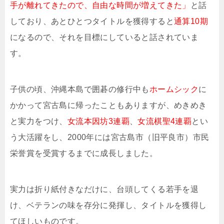
手が離れてきたので、自由な時間が増えてきた」
と話
しており、あとひとつタイトルを獲得すると
通算10期
になるので、それを目標にしていると話されていま
す。
子供の頃、沖縄本島で囲碁の修行中も
ホームシック
に
かかって宮古島に帰ったこともありますが、めきめき
と実力をつけ、
女流本因坊3連覇
、
女流棋聖4連覇
とい
う大活躍をし、2000年には宮古島市（旧平良市）市民
栄誉賞を受賞するまでに成長しました。
実力は折り紙付きなだけに、台頭してくる若手を退
け、ベテランの味を存分に発揮し、タイトルを獲得し
てほしいものです。