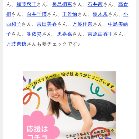
ん、
加藤啓子
さん、
長島梢恵
さん、
石井茜
さん、
高倉
梢
さん、
向井千瑛
さん、
王景怡
さん、
鈴木歩
さん、
小
西和子
さん、
吉田美香
さん、
万波佳奈
さん、
中島美絵
子
さん、
謝依旻
さん、
黒嘉嘉
さん、
吉原由香里
さん、
万波奈穂
さんも要チェックです♪