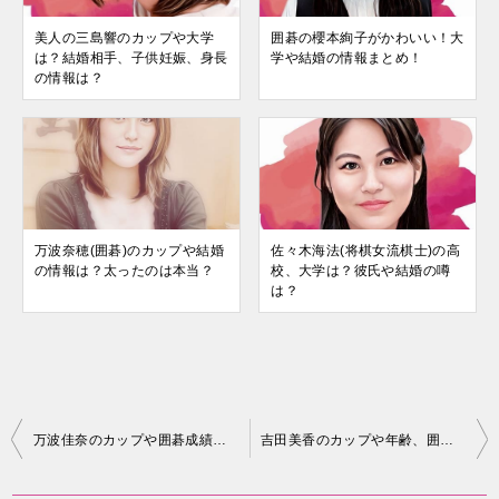
美人の三島響のカップや大学
囲碁の櫻本絢子がかわいい！大
は？結婚相手、子供妊娠、身長
学や結婚の情報まとめ！
の情報は？
万波奈穂(囲碁)のカップや結婚
佐々木海法(将棋女流棋士)の高
の情報は？太ったのは本当？
校、大学は？彼氏や結婚の噂
は？
投
万波佳奈のカップや囲碁成績は？結婚、子供はいるの？
吉田美香のカップや年齢、囲碁成績は？結婚や子供の情報は？
稿