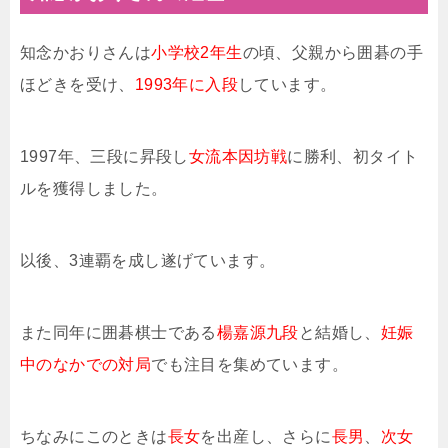
知念かおりさんは
小学校2年生
の頃、父親から囲碁の手
ほどきを受け、
1993年に入段
しています。
1997年、三段に昇段し
女流本因坊戦
に勝利、初タイト
ルを獲得しました。
以後、3連覇を成し遂げています。
また同年に囲碁棋士である
楊嘉源九段
と結婚し、
妊娠
中のなかでの対局
でも注目を集めています。
ちなみにこのときは
長女
を出産し、さらに
長男
、
次女