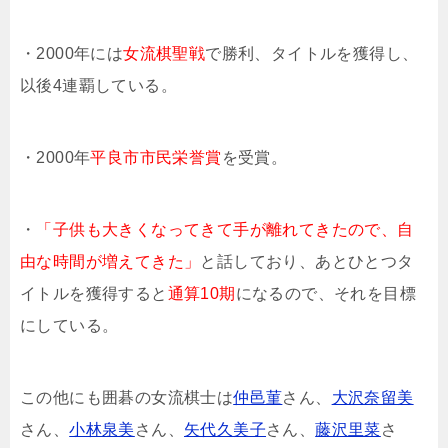
・2000年には
女流棋聖戦
で勝利、タイトルを獲得し、
以後4連覇している。
・2000年
平良市市民栄誉賞
を受賞。
・
「子供も大きくなってきて手が離れてきたので、自
由な時間が増えてきた」
と話しており、あとひとつタ
イトルを獲得すると
通算10期
になるので、それを目標
にしている。
この他にも囲碁の女流棋士は
仲邑菫
さん、
大沢奈留美
さん、
小林泉美
さん、
矢代久美子
さん、
藤沢里菜
さ